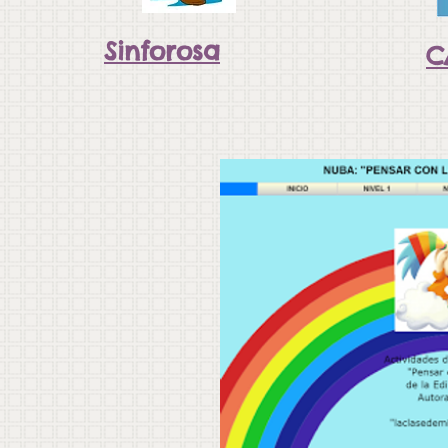
Sinforosa
C